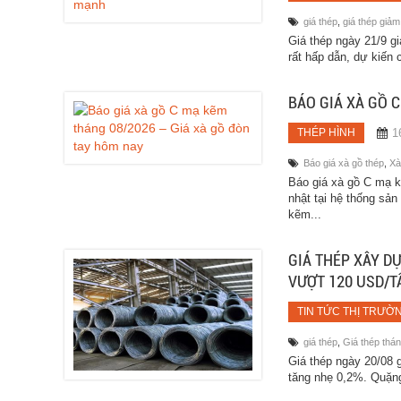
giá thép
,
giá thép giảm
Giá thép ngày 21/9 gia
rất hấp dẫn, dự kiến
BÁO GIÁ XÀ GỒ 
1
THÉP HÌNH
Báo giá xà gồ thép
,
Xà
Báo giá xà gồ C mạ k
nhật tại hệ thống s
kẽm...
GIÁ THÉP XÂY DỰ
VƯỢT 120 USD/T
TIN TỨC THỊ TRƯỜ
giá thép
,
Giá thép thá
Giá thép ngày 20/08 
tăng nhẹ 0,2%. Quặng 