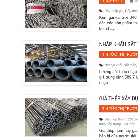
0
THÉP HÌNH
Dây thép gai
,
Dây thé
Kẽm gai và lưới B4
các các sản phẩm thu
kẽm hay...
NHẬP KHẨU SẮT 
TIN TỨC THỊ TRƯỜ
Nhaajo khẩu sắt thép
,
Lượng sắt thép nhập 
giá trung bình 589,7
nhập...
GIÁ THÉP XÂY D
TIN TỨC THỊ TRƯỜ
Giá thép tháng 12/202
thép xây dựng. Giá thép
Giá thép hôm nay giảm
bền bỉ của người tiêu