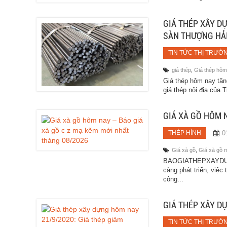
GIÁ THÉP XÂY D
SÀN THƯỢNG HẢ
TIN TỨC THỊ TRƯỜ
giá thép
,
Giá thép hôm
Giá thép hôm nay tăng
giá thép nội địa của 
GIÁ XÀ GỒ HÔM 
0
THÉP HÌNH
Giá xà gồ
,
Giá xà gồ 
BAOGIATHEPXAYDUNG.
càng phát triển, việc
công...
GIÁ THÉP XÂY D
TIN TỨC THỊ TRƯỜ