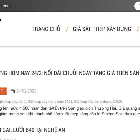
il.com
TRANG CHỦ
GIÁ SẮT THÉP XÂY DỰNG
ỰNG HÔM NAY 24/2: NỐI DÀI CHUỖI NGÀY TĂNG GIÁ TRÊN SÀN
24/02/2021
NG
giá thép xây dựng
,
Giá thép xây dựng năm 2021
,
Giá thép xây dựng tháng 2/2021
 lên mức 4.588 nhân dân tệ/tấn trên Sàn giao dịch Thượng Hải. Giá quặng 
iảm mạnh sau khi thành phố sản xuất thép hàng đầu là Đường Sơn đưa ra c
 GAI, LƯỚI B40 TẠI NGHỆ AN