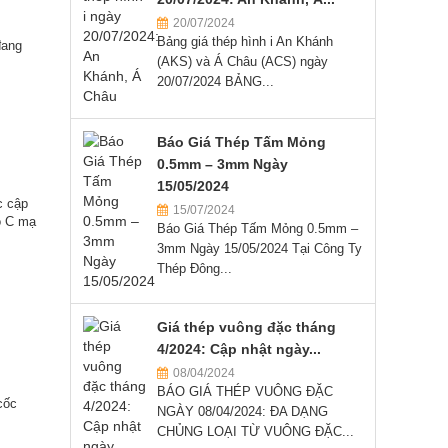
20/07/2024
Bảng giá thép hình i An Khánh
đang
(AKS) và Á Châu (ACS) ngày
20/07/2024 BẢNG...
Báo Giá Thép Tấm Mỏng
0.5mm – 3mm Ngày
15/05/2024
c cập
15/07/2024
ồ C mạ
Báo Giá Thép Tấm Mỏng 0.5mm –
3mm Ngày 15/05/2024 Tại Công Ty
Thép Đông...
Giá thép vuông đặc tháng
4/2024: Cập nhật ngày...
08/04/2024
BÁO GIÁ THÉP VUÔNG ĐẶC
cốc
NGÀY 08/04/2024: ĐA DẠNG
CHỦNG LOẠI TỪ VUÔNG ĐẶC...