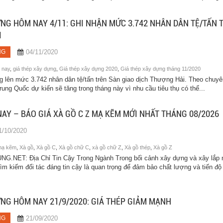
ỰNG HÔM NAY 4/11: GHI NHẬN MỨC 3.742 NHÂN DÂN TỆ/TẤN 
I
04/11/2020
NG
 nay
,
giá thép xây dựng
,
Giá thép xây dựng 2020
,
Giá thép xây dựng tháng 11/2020
 lên mức 3.742 nhân dân tệ/tấn trên Sàn giao dịch Thượng Hải. Theo chuyê
Trung Quốc dự kiến sẽ tăng trong tháng này vì nhu cầu tiêu thụ có thể...
NAY – BÁO GIÁ XÀ GỒ C Z MẠ KẼM MỚI NHẤT THÁNG 08/2026
1/10/2020
mạ kẽm
,
Xà gồ
,
Xà gồ C
,
Xà gồ chữ C
,
xà gồ chữ Z
,
Xà gồ thép
,
Xà gồ Z
NET: Địa Chỉ Tin Cậy Trong Ngành Trong bối cảnh xây dựng và xây lắp 
 tìm kiếm đối tác đáng tin cậy là quan trọng để đảm bảo chất lượng và tiến độ
ỰNG HÔM NAY 21/9/2020: GIÁ THÉP GIẢM MẠNH
21/09/2020
NG