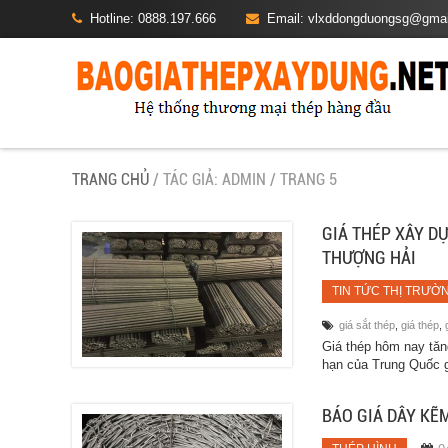
Hotline: 0888.197.666
Email: vlxddongduongsg@gma
TRANG CHỦ
/ TÁC GIẢ: ADMIN / TRANG 5
GIÁ THÉP XÂY D
THƯỢNG HẢI
TIN TỨC THỊ TRƯỜ
giá sắt thép
,
giá thép
,
Giá thép hôm nay tăng
hạn của Trung Quốc g
BÁO GIÁ DÂY KẼM