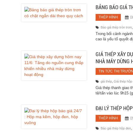
BẢNG BÁO GIÁ T
0
THÉP HÌNH
Báo giá thép tròn trơn
Trong bối cảnh ngành
cao là yếu tố quyết đ
GIÁ THÉP XÂY D
NHÀ MÁY DỪNG 
TIN TỨC THỊ TRƯỜ
giá thép
,
Giá thép hộp
Giá thép thanh giao 
tệ/tấn vào lúc 9h15 (
ĐẠI LÝ THÉP HỘP
0
THÉP HÌNH
Báo giá thép hộp đen
,