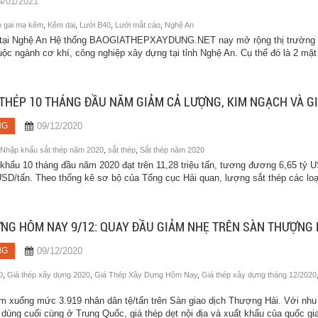
4/01/2021
p gai mạ kẽm
,
Kẽm dai
,
Lưới B40
,
Lưới mắt cáo
,
Nghệ An
0 tại Nghệ An Hệ thống BAOGIATHEPXAYDUNG.NET nay mở rộng thị trường
ộc ngành cơ khí, công nghiệp xây dựng tại tỉnh Nghệ An. Cụ thể đó là 2 mặt
THÉP 10 THÁNG ĐẦU NĂM GIẢM CẢ LƯỢNG, KIM NGẠCH VÀ G
09/12/2020
NG
Nhập khẩu sắt thép năm 2020
,
sắt thép
,
Sắt thép năm 2020
khẩu 10 tháng đầu năm 2020 đạt trên 11,28 triệu tấn, tương đương 6,65 tỷ 
 USD/tấn. Theo thống kê sơ bộ của Tổng cục Hải quan, lượng sắt thép các loạ
ỰNG HÔM NAY 9/12: QUAY ĐẦU GIẢM NHẸ TRÊN SÀN THƯỢNG 
09/12/2020
NG
0
,
Giá thép xây dựng 2020
,
Giá Thép Xây Dựng Hôm Nay
,
Giá thép xây dựng tháng 12/2020
 xuống mức 3.919 nhân dân tệ/tấn trên Sàn giao dịch Thượng Hải. Với nhu
 dùng cuối cùng ở Trung Quốc, giá thép dẹt nội địa và xuất khẩu của quốc gia