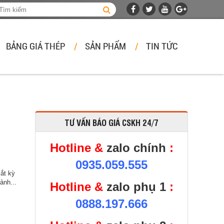
BẢNG GIÁ THÉP
SẢN PHẨM
TIN TỨC
TƯ VẤN BÁO GIÁ CSKH 24/7
Hotline &
zalo chính
:
0935.059.555
sắt kỳ
ảnh...
Hotline &
zalo phụ 1
:
0888.197.666