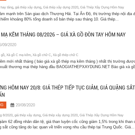
 hay tăng
,
giá thép xây dựng
,
Giá thép xây dựng 2020
,
Giá Thép Xây Dựng Hôm Nay
̉m mạnh trên Sàn giao dịch Thượng Hải. Tại Ấn Độ, thị trường thép nội địa 
 chiếm khoảng 80% tổng doanh số bán thép sau tháng 10. Giá thép...
C MẠ KẼM THÁNG 08/2026 – GIÁ XÀ GỒ ĐÒN TAY HÔM NAY
6/09/2020
 gồ
,
Xà gồ C mạ kẽm
,
Xà gồ chữ C
,
Xà gồ thép chữ C
ẽm mới nhất tháng ( báo giá xà gồ thép mạ kẽm tháng ) nhất thị trường đượ
ản xuất thương mại thép hàng đầu BAOGIATHEPXAYDUNG.NET Báo giá xà g
NG HÔM NAY 20/8: GIÁ THÉP TIẾP TỤC GIẢM, GIÁ QUẶNG SẮT
ẤN
20/08/2020
NG
ng 8/2020
,
giá thép xây dựng
,
Giá thép xây dựng 2020
,
Giá Thép Xây Dựng Hôm Nay
giảm 62 đồng nhân dân tệ, giá than luyện cốc cũng giảm 1,5% trong khi than 
sắt cũng tăng do lạc quan về triển vọng nhu cầu thép tại Trung Quốc. Giá...