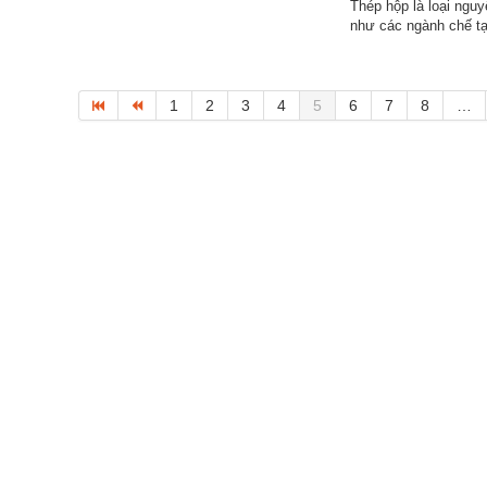
Thép hộp là loại ngu
như các ngành chế tạ
1
2
3
4
5
6
7
8
…