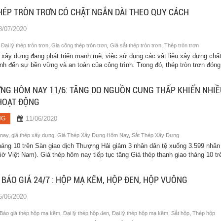
HÉP TRÒN TRƠN CÓ CHẶT NGẮN DÀI THEO QUY CÁCH
8/07/2020
,
Đại lý thép tròn trơn
,
Gia công thép tròn trơn
,
Giá sắt thép tròn trơn
,
Thép tròn trơn
 xây dựng đang phát triển mạnh mẽ, việc sử dụng các vật liệu xây dựng chấ
ịnh đến sự bền vững và an toàn của công trình. Trong đó, thép tròn trơn đóng.
ỰNG HÔM NAY 11/6: TĂNG DO NGUỒN CUNG THẤP KHIẾN NHI
HOẠT ĐỘNG
11/06/2020
NG
 nay
,
giá thép xây dựng
,
Giá Thép Xây Dựng Hôm Nay
,
Sắt Thép Xây Dựng
tháng 10 trên Sàn giao dịch Thượng Hải giảm 3 nhân dân tệ xuống 3.599 nhân
giờ Việt Nam). Giá thép hôm nay tiếp tục tăng Giá thép thanh giao tháng 10 trê
 BÁO GIÁ 24/7 : HỘP MẠ KẼM, HỘP ĐEN, HỘP VUÔNG
5/06/2020
Báo giá thép hộp mạ kẽm
,
Đại lý thép hộp đen
,
Đại lý thép hộp mạ kẽm
,
Sắt hộp
,
Thép hộp