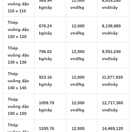
569.94
12,000
6,839,280
vuông đặc
kg/cây
vnđ/kg
vnđ/cây
110 x 110
Thép
678.24
12,000
8,138,880
vuông đặc
kg/cây
vnđ/kg
vnđ/cây
120 x 120
Thép
796.02
12,000
9,552,240
vuông đặc
kg/cây
vnđ/kg
vnđ/cây
130 x 130
Thép
923.16
12,000
11,077,920
vuông đặc
kg/cây
vnđ/kg
vnđ/cây
140 x 140
Thép
1059.78
12,000
12,717,360
vuông đặc
kg/cây
vnđ/kg
vnđ/cây
150 x 150
Thép
1205.76
12,000
14,469,120
vuông đặc