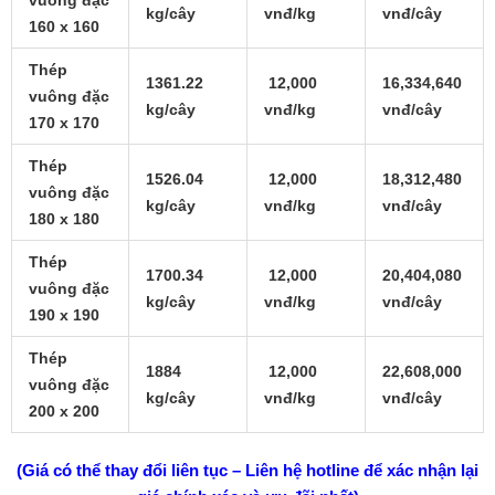
kg/cây
vnđ/kg
vnđ/cây
160 x 160
Thép
1361.22
12,000
16,334,640
vuông đặc
kg/cây
vnđ/kg
vnđ/cây
170 x 170
Thép
1526.04
12,000
18,312,480
vuông đặc
kg/cây
vnđ/kg
vnđ/cây
180 x 180
Thép
1700.34
12,000
20,404,080
vuông đặc
kg/cây
vnđ/kg
vnđ/cây
190 x 190
Thép
1884
12,000
22,608,000
vuông đặc
kg/cây
vnđ/kg
vnđ/cây
200 x 200
(Giá có thể thay đổi liên tục – Liên hệ hotline để xác nhận lại