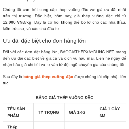
Chúng tôi cam kết cung cấp thép vuông đặc với giá ưu đãi nhất
trên thị trường. Đặc biệt, hôm nay, giá thép vuông đặc chỉ từ
12,000 VNĐ/kg
. Đây là cơ hội không thể bỏ lỡ cho các nhà thầu,
kiến trúc sư, và các chủ đầu tư.
Ưu đãi đặc biệt cho đơn hàng lớn
Đối với các đơn đặt hàng lớn, BAOGIATHEPXAYDUNG.NET mang
đến ưu đãi đặc biệt về giá cả và dịch vụ hậu mãi. Liên hệ ngay để
nhận báo giá chi tiết và tư vấn từ đội ngũ chuyên gia của chúng tôi.
Sau đây là
bảng giá thép vuông đặc
được chúng tôi cập nhật liên
tục:
BẢNG GIÁ THÉP VUÔNG ĐẶC
TÊN SẢN
GIÁ 1 CÂY
TỶ TRỌNG
GIÁ 1KG
PHẨM
6M
Thép