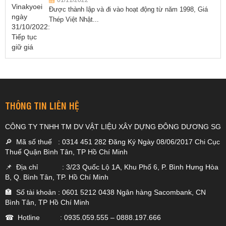
01/11/2022
Được thành lập và đi vào hoạt động từ năm 1998, Giá
Thép Việt Nhật...
THÔNG TIN LIÊN HỆ
CÔNG TY TNHH TM DV VẬT LIỆU XÂY DỰNG ĐÔNG DƯƠNG SG
🔎 Mã số thuế : 0314 451 282 Đăng Ký Ngày 08/06/2017 Chi Cục
Thuế Quận Bình Tân, TP Hồ Chí Minh
📌 Địa chỉ : 3/23 Quốc Lộ 1A, Khu Phố 6, P. Bình Hưng Hòa
B, Q. Bình Tân, TP. Hồ Chí Minh
🏣 Số tài khoản : 0601 5212 0438 Ngân hàng Sacombank, CN
Bình Tân, TP Hồ Chí Minh
☎ Hotline :
0935.059.555
–
0888.197.666