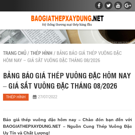
TRANG CHỦ
/
THÉP HÌNH
/ BẢNG BÁO GIÁ THÉP VUÔNG ĐẶC
HÔM NAY – GIÁ SẮT VUÔNG ĐẶC THÁNG 08/2026
BẢNG BÁO GIÁ THÉP VUÔNG ĐẶC HÔM NAY
– GIÁ SẮT VUÔNG ĐẶC THÁNG 08/2026
27/07/2022
THÉP HÌNH
Báo giá thép vuông đặc hôm nay –
Chào đón bạn đến với
BAOGIATHEPXAYDUNG.NET – Nguồn Cung Thép Vuông Đặc
Uy Tín và Chất Lượng!