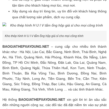
tận tâm cho khách hàng mọi lúc, mọi nơi.
Xây dựng và duy trì lòng tin, uy tín đối với khách hàng thông
qua chất lượng sản phẩm, dịch vụ cung cấp.
Kho thép hình H U I V tấm ống hộp giá sỉ cho mọi công trình
BAOGIATHEPXAYDUNG.NET
– cung cấp cho nhiều tỉnh thành
khác như : Hà Nội, Lào Cai, Bắc Giang, Ninh Bình, Thái Bình, Nghệ
An, Hà Tĩnh, Quảng Ninh, Hải Phòng, Khánh Hòa, Đà Nẵng, Lâm
Đồng, TP Hồ Chí Minh, Đắc Nông, Đăk Lak, Gia Lai, Quảng Nam,
Bình Định, Quảng Ngãi, Thừa Thiên Huế, Kon Tum, Ninh Thuận,
Bình Thuận, Bà Rịa Vũng Tàu, Bình Dương, Đồng Nai, Bình
Phước, Tây Ninh, Long An, Tiền Giang, Bến Tre, Cần Thơ, Kiên
Giang, Sóc Trăng, Đồng Tháp, Bạc Liêu, Hậu Giang, An Giang, Cà
Mau, Kiêng Giang, Trà Vinh, Vĩnh Long … và các tỉnh thành khác.
Hệ thống
BAOGIATHEPXAYDUNG.NET
xin gửi lời tri ân sâu sắc
đến những người cộng sự, các đối tác đã đặt niềm tin vào sự phát