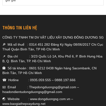
THÔNG TIN LIÊN HỆ
CÔNG TY TNHH TM DV VẬT LIỆU XÂY DỰNG ĐÔNG DƯƠNG SG
🔎 Mã số thuế : 0314 451 282 Đăng Ký Ngày 08/06/2017 Chi Cục
Thuế Quận Bình Tân, TP Hồ Chí Minh
📌 Địa chỉ : 3/23 Quốc Lộ 1A, Khu Phố 6, P. Bình Hưng Hòa
B, Q. Bình Tân, TP. Hồ Chí Minh
🏣 Số tài khoản : 0601 5212 0438 Ngân hàng Sacombank, CN
Bình Tân, TP Hồ Chí Minh
☎ Hotline :
0935.059.555
–
0888.197.666
📧 Email :
Thepdongduongsg@gmail.com
–
hoadondientudongduongsg@gmail.com
🌏 Website :
www.dongduongsg.com.vn
–
www.baogiathepxaydung.net