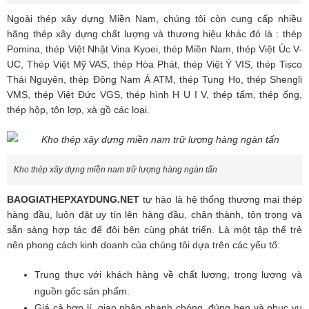
Ngoài thép xây dựng Miền Nam, chúng tôi còn cung cấp nhiều
hãng thép xây dựng chất lượng và thương hiệu khác đó là : thép
Pomina, thép Việt Nhật Vina Kyoei, thép Miền Nam, thép Việt Úc V-
UC, Thép Việt Mỹ VAS, thép Hòa Phát, thép Việt Ý VIS, thép Tisco
Thái Nguyên, thép Đông Nam Á ATM, thép Tung Ho, thép Shengli
VMS, thép Việt Đức VGS, thép hình H U I V, thép tấm, thép ống,
thép hộp, tôn lợp, xà gồ các loại.
Kho thép xây dựng miền nam trữ lượng hàng ngàn tấn
BAOGIATHEPXAYDUNG.NET
tự hào là hệ thống thương mại thép
hàng đầu, luôn đặt uy tín lên hàng đầu, chân thành, tôn trọng và
sẵn sàng hợp tác để đôi bên cùng phát triển. Là một tập thể trẻ
nên phong cách kinh doanh của chúng tôi dựa trên các yếu tố:
Trung thực với khách hàng về chất lượng, trọng lượng và
nguồn gốc sản phẩm.
Giá cả hợp lí, giao nhận nhanh chóng, đúng hẹn và phục vụ