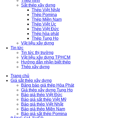
Thép hình
Sắt thép xây dựng
Thép Việt Nhật
Thép Pomina
Thép Miền Nam
Thép Việt Úc
Thép Việt Đức
Thép hòa phát
Thép Tung Ho
Vật liệu xây dựng
Tin tức
Tin tức thị trường
Vật liệu xây dựng TPHCM
Hướng dẫn nhận biết thép
Thép xây dựng
Trang chủ
Giá sắt thép xây dựng
Bảng báo giá thép Hòa Phát
Giá thép xây dựng Tung Ho
Báo giá thép Việt Đức
Báo giá sắt thép Việt Mỹ
Báo giá thép Việt Nhật
Báo giá thép Miền Nam
Báo giá sắt thép Pomina