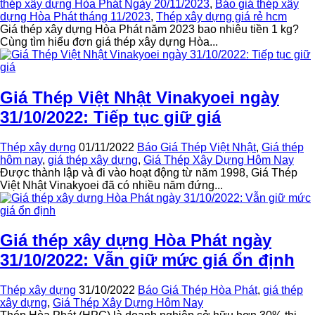
thép xây dựng Hòa Phát Ngày 20/11/2023
,
Báo giá thép xây
dựng Hòa Phát tháng 11/2023
,
Thép xây dựng giá rẻ hcm
Giá thép xây dựng Hòa Phát năm 2023 bao nhiêu tiền 1 kg?
Cùng tìm hiểu đơn giá thép xây dựng Hòa...
Giá Thép Việt Nhật Vinakyoei ngày
31/10/2022: Tiếp tục giữ giá
Thép xây dựng
01/11/2022
Báo Giá Thép Việt Nhật
,
Giá thép
hôm nay
,
giá thép xây dựng
,
Giá Thép Xây Dựng Hôm Nay
Được thành lập và đi vào hoạt động từ năm 1998, Giá Thép
Việt Nhật Vinakyoei đã có nhiều năm đứng...
Giá thép xây dựng Hòa Phát ngày
31/10/2022: Vẫn giữ mức giá ổn định
Thép xây dựng
31/10/2022
Báo Giá Thép Hòa Phát
,
giá thép
xây dựng
,
Giá Thép Xây Dựng Hôm Nay