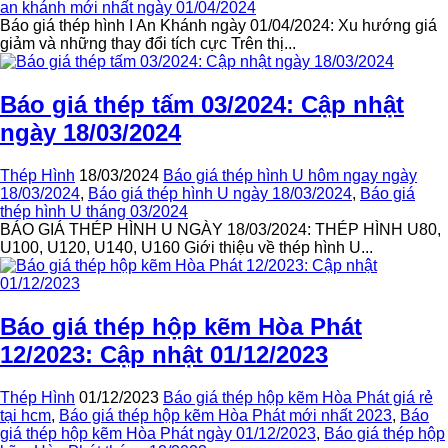
an khánh mới nhất ngày 01/04/2024
Báo giá thép hình I An Khánh ngày 01/04/2024: Xu hướng giá
giảm và những thay đổi tích cực Trên thị...
Báo giá thép tấm 03/2024: Cập nhật
ngày 18/03/2024
Thép Hình
18/03/2024
Báo giá thép hình U hôm ngay ngày
18/03/2024
,
Báo giá thép hình U ngày 18/03/2024
,
Báo giá
thép hình U tháng 03/2024
BÁO GIÁ THÉP HÌNH U NGÀY 18/03/2024: THÉP HÌNH U80,
U100, U120, U140, U160 Giới thiệu về thép hình U...
Báo giá thép hộp kẽm Hòa Phát
12/2023: Cập nhật 01/12/2023
Thép Hình
01/12/2023
Báo giá thép hộp kẽm Hòa Phát giá rẻ
tại hcm
,
Báo giá thép hộp kẽm Hòa Phát mới nhất 2023
,
Báo
giá thép hộp kẽm Hòa Phát ngày 01/12/2023
,
Báo giá thép hộp