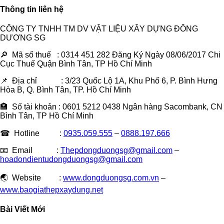
Thông tin liên hệ
CÔNG TY TNHH TM DV VẬT LIỆU XÂY DỰNG ĐÔNG
DƯƠNG SG
🔎 Mã số thuế : 0314 451 282 Đăng Ký Ngày 08/06/2017 Chi
Cục Thuế Quận Bình Tân, TP Hồ Chí Minh
📌 Địa chỉ : 3/23 Quốc Lộ 1A, Khu Phố 6, P. Bình Hưng
Hòa B, Q. Bình Tân, TP. Hồ Chí Minh
🏣 Số tài khoản : 0601 5212 0438 Ngân hàng Sacombank, CN
Bình Tân, TP Hồ Chí Minh
☎ Hotline :
0935.059.555
–
0888.197.666
📧 Email :
Thepdongduongsg@gmail.com
–
hoadondientudongduongsg@gmail.com
🌏 Website :
www.dongduongsg.com.vn
–
www.baogiathepxaydung.net
Bài Viết Mới