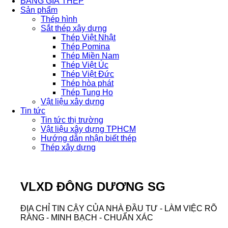
BẢNG GIÁ THÉP
Sản phẩm
Thép hình
Sắt thép xây dựng
Thép Việt Nhật
Thép Pomina
Thép Miền Nam
Thép Việt Úc
Thép Việt Đức
Thép hòa phát
Thép Tung Ho
Vật liệu xây dựng
Tin tức
Tin tức thị trường
Vật liệu xây dựng TPHCM
Hướng dẫn nhận biết thép
Thép xây dựng
VLXD ĐÔNG DƯƠNG SG
ĐỊA CHỈ TIN CẬY CỦA NHÀ ĐẦU TƯ - LÀM VIỆC RÕ
RÀNG - MINH BẠCH - CHUẨN XÁC