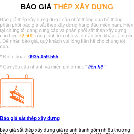
BÁO GIÁ
THÉP XÂY DỰNG
Báo giá thép xây dựng được cập nhật thông qua hệ thống
phân phối báo giá sắt thép xây dựng hàng đầu miền nam.
Hiện
tại chúng tôi đang cung cấp và phân phối sắt thép xây dựng
cho hơn
+2.500
công trình lớn nhỏ và dự án trên khắp cả nước
. Để nhận báo giá, quý khách vui lòng liên hệ cho chúng tôi
qua
.
* Điện thoại :
0935-059-555
* Gửi yêu cầu nhanh và miễn phí ở mục "
liên hệ
"
Báo giá sắt thép xây dựng
báo giá sắt thép xây dựng giá rẻ ạnh tranh gồm nhiều thương