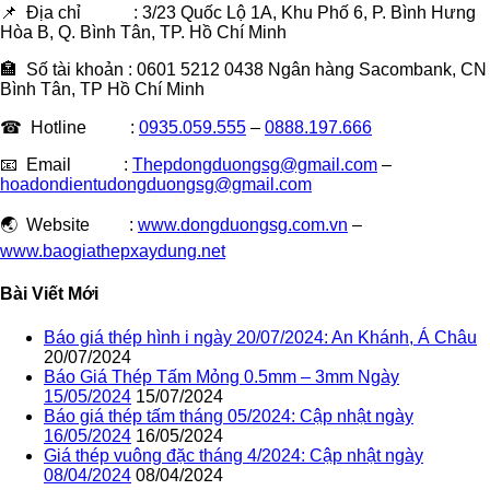
📌 Địa chỉ : 3/23 Quốc Lộ 1A, Khu Phố 6, P. Bình Hưng
Hòa B, Q. Bình Tân, TP. Hồ Chí Minh
🏣 Số tài khoản : 0601 5212 0438 Ngân hàng Sacombank, CN
Bình Tân, TP Hồ Chí Minh
☎ Hotline :
0935.059.555
–
0888.197.666
📧 Email :
Thepdongduongsg@gmail.com
–
hoadondientudongduongsg@gmail.com
🌏 Website :
www.dongduongsg.com.vn
–
www.baogiathepxaydung.net
Bài Viết Mới
Báo giá thép hình i ngày 20/07/2024: An Khánh, Á Châu
20/07/2024
Báo Giá Thép Tấm Mỏng 0.5mm – 3mm Ngày
15/05/2024
15/07/2024
Báo giá thép tấm tháng 05/2024: Cập nhật ngày
16/05/2024
16/05/2024
Giá thép vuông đặc tháng 4/2024: Cập nhật ngày
08/04/2024
08/04/2024