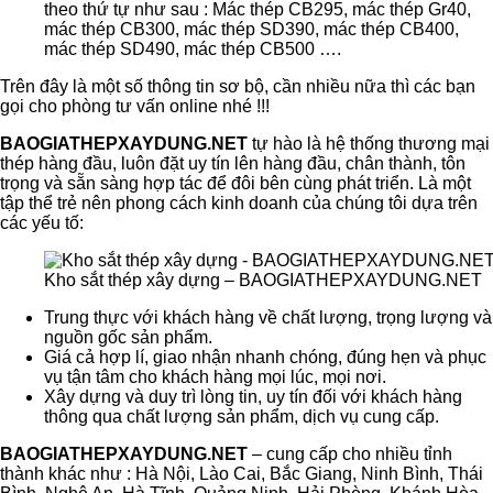
theo thứ tự như sau : Mác thép CB295, mác thép Gr40,
mác thép CB300, mác thép SD390, mác thép CB400,
mác thép SD490, mác thép CB500 ….
Trên đây là một số thông tin sơ bộ, cần nhiều nữa thì các bạn
gọi cho phòng tư vấn online nhé !!!
BAOGIATHEPXAYDUNG.NET
tự hào là hệ thống thương mại
thép hàng đầu, luôn đặt uy tín lên hàng đầu, chân thành, tôn
trọng và sẵn sàng hợp tác để đôi bên cùng phát triển. Là một
tập thể trẻ nên phong cách kinh doanh của chúng tôi dựa trên
các yếu tố:
Kho sắt thép xây dựng – BAOGIATHEPXAYDUNG.NET
Trung thực với khách hàng về chất lượng, trọng lượng và
nguồn gốc sản phẩm.
Giá cả hợp lí, giao nhận nhanh chóng, đúng hẹn và phục
vụ tận tâm cho khách hàng mọi lúc, mọi nơi.
Xây dựng và duy trì lòng tin, uy tín đối với khách hàng
thông qua chất lượng sản phẩm, dịch vụ cung cấp.
BAOGIATHEPXAYDUNG.NET
– cung cấp cho nhiều tỉnh
thành khác như : Hà Nội, Lào Cai, Bắc Giang, Ninh Bình, Thái