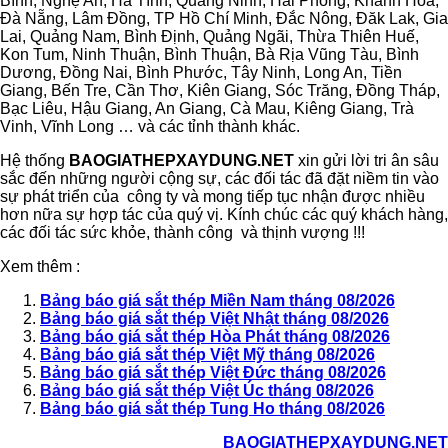
Bình, Nghệ An, Hà Tĩnh, Quảng Ninh, Hải Phòng, Khánh Hòa,
Đà Nẵng, Lâm Đồng, TP Hồ Chí Minh, Đắc Nông, Đăk Lak, Gia
Lai, Quảng Nam, Bình Định, Quảng Ngãi, Thừa Thiên Huế,
Kon Tum, Ninh Thuận, Bình Thuận, Bà Rịa Vũng Tàu, Bình
Dương, Đồng Nai, Bình Phước, Tây Ninh, Long An, Tiền
Giang, Bến Tre, Cần Thơ, Kiên Giang, Sóc Trăng, Đồng Tháp,
Bạc Liêu, Hậu Giang, An Giang, Cà Mau, Kiêng Giang, Trà
Vinh, Vĩnh Long … và các tỉnh thành khác.
Hệ thống
BAOGIATHEPXAYDUNG.NET
xin gửi lời tri ân sâu
sắc đến những người cộng sự, các đối tác đã đặt niềm tin vào
sự phát triển của công ty và mong tiếp tục nhận được nhiều
hơn nữa sự hợp tác của quý vị. Kính chúc các quý khách hàng,
các đối tác sức khỏe, thành công và thịnh vượng !!!
Xem thêm :
Bảng báo giá sắt thép Miền Nam tháng 08/2026
Bảng báo giá sắt thép Việt Nhật tháng 08/2026
Bảng báo giá sắt thép Hòa Phát tháng 08/2026
Bảng báo giá sắt thép Việt Mỹ tháng 08/2026
Bảng báo giá sắt thép Việt Đức tháng 08/2026
Bảng báo giá sắt thép Việt Úc tháng 08/2026
Bảng báo giá sắt thép Tung Ho tháng 08/2026
BAOGIATHEPXAYDUNG.NET