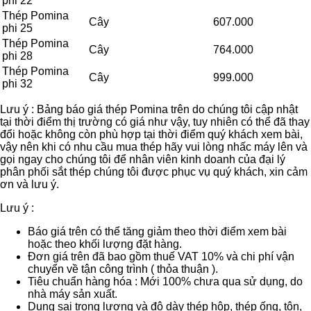
phi 22
Thép Pomina
Cây
607.000
phi 25
Thép Pomina
Cây
764.000
phi 28
Thép Pomina
Cây
999.000
phi 32
Lưu ý : Bảng báo giá thép Pomina trên do chúng tôi cập nhật
tại thời điểm thị trường có giá như vậy, tuy nhiên có thể đã thay
đổi hoặc không còn phù hợp tại thời điểm quý khách xem bài,
vậy nên khi có nhu cầu mua thép hãy vui lòng nhấc máy lên và
gọi ngay cho chúng tôi để nhân viên kinh doanh của đại lý
phân phối sắt thép chúng tôi được phục vụ quý khách, xin cảm
ơn và lưu ý.
Lưu ý :
Báo giá trên có thể tăng giảm theo thời điểm xem bài
hoặc theo khối lượng đặt hàng.
Đơn giá trên đã bao gồm thuế VAT 10% và chi phí vận
chuyển về tận công trình ( thỏa thuận ).
Tiêu chuẩn hàng hóa : Mới 100% chưa qua sử dụng, do
nhà máy sản xuất.
Dung sai trọng lượng và độ dày thép hộp, thép ống, tôn,