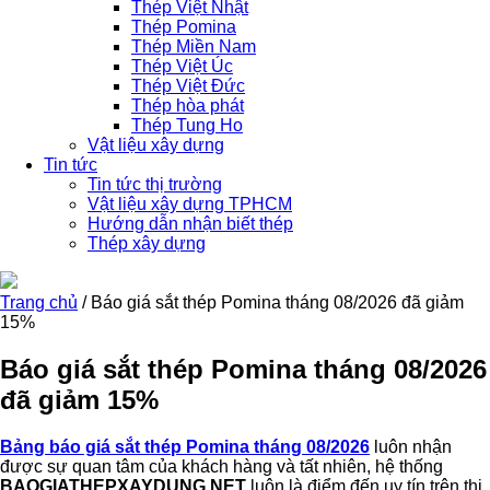
Thép Việt Nhật
Thép Pomina
Thép Miền Nam
Thép Việt Úc
Thép Việt Đức
Thép hòa phát
Thép Tung Ho
Vật liệu xây dựng
Tin tức
Tin tức thị trường
Vật liệu xây dựng TPHCM
Hướng dẫn nhận biết thép
Thép xây dựng
Trang chủ
/ Báo giá sắt thép Pomina tháng 08/2026 đã giảm
15%
Báo giá sắt thép Pomina tháng 08/2026
đã giảm 15%
Bảng báo giá sắt thép Pomina tháng 08/2026
luôn nhận
được sự quan tâm của khách hàng và tất nhiên, hệ thống
BAOGIATHEPXAYDUNG.NET
luôn là điểm đến uy tín trên thị