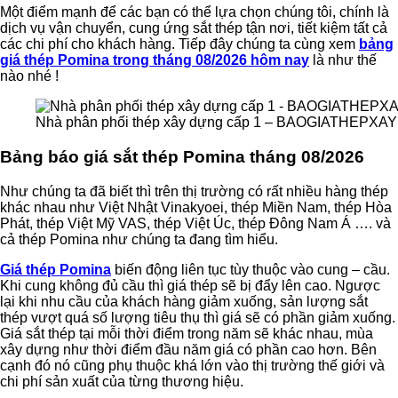
Một điểm mạnh để các bạn có thể lựa chọn chúng tôi, chính là
dịch vụ vận chuyển, cung ứng sắt thép tận nơi, tiết kiệm tất cả
các chi phí cho khách hàng. Tiếp đây chúng ta cùng xem
bảng
giá thép Pomina trong tháng 08/2026 hôm nay
là như thế
nào nhé !
Nhà phân phối thép xây dựng cấp 1 – BAOGIATHEPX
Bảng báo giá sắt thép Pomina tháng 08/2026
Như chúng ta đã biết thì trên thị trường có rất nhiều hàng thép
khác nhau như Việt Nhật Vinakyoei, thép Miền Nam, thép Hòa
Phát, thép Việt Mỹ VAS, thép Việt Úc, thép Đông Nam Á …. và
cả thép Pomina như chúng ta đang tìm hiểu.
Giá thép Pomina
biến động liên tục tùy thuộc vào cung – cầu.
Khi cung không đủ cầu thì giá thép sẽ bị đẩy lên cao. Ngược
lại khi nhu cầu của khách hàng giảm xuống, sản lượng sắt
thép vượt quá số lượng tiêu thụ thì giá sẽ có phần giảm xuống.
Giá sắt thép tại mỗi thời điểm trong năm sẽ khác nhau, mùa
xây dựng như thời điểm đầu năm giá có phần cao hơn. Bên
cạnh đó nó cũng phụ thuộc khá lớn vào thị trường thế giới và
chi phí sản xuất của từng thương hiệu.