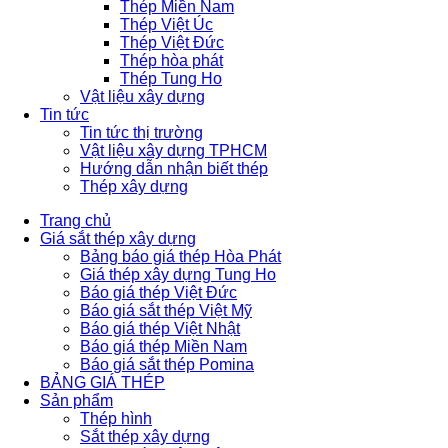
Thép Miền Nam
Thép Việt Úc
Thép Việt Đức
Thép hòa phát
Thép Tung Ho
Vật liệu xây dựng
Tin tức
Tin tức thị trường
Vật liệu xây dựng TPHCM
Hướng dẫn nhận biết thép
Thép xây dựng
Trang chủ
Giá sắt thép xây dựng
Bảng báo giá thép Hòa Phát
Giá thép xây dựng Tung Ho
Báo giá thép Việt Đức
Báo giá sắt thép Việt Mỹ
Báo giá thép Việt Nhật
Báo giá thép Miền Nam
Báo giá sắt thép Pomina
BẢNG GIÁ THÉP
Sản phẩm
Thép hình
Sắt thép xây dựng