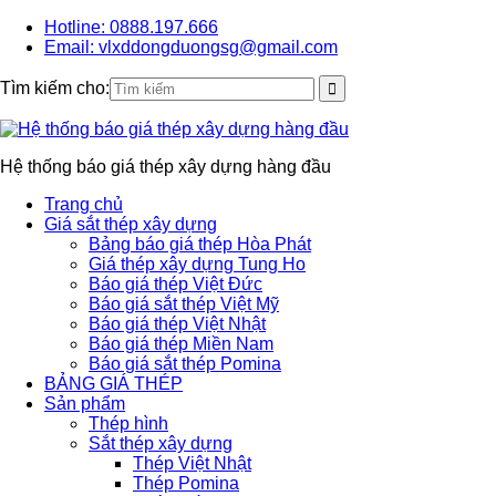
Hotline: 0888.197.666
Email: vlxddongduongsg@gmail.com
Tìm kiếm cho:
Hệ thống báo giá thép xây dựng hàng đầu
Trang chủ
Giá sắt thép xây dựng
Bảng báo giá thép Hòa Phát
Giá thép xây dựng Tung Ho
Báo giá thép Việt Đức
Báo giá sắt thép Việt Mỹ
Báo giá thép Việt Nhật
Báo giá thép Miền Nam
Báo giá sắt thép Pomina
BẢNG GIÁ THÉP
Sản phẩm
Thép hình
Sắt thép xây dựng
Thép Việt Nhật
Thép Pomina