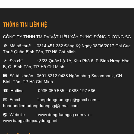
THÔNG TIN LIÊN HỆ
CÔNG TY TNHH TM DV VẬT LIỆU XÂY DỰNG ĐÔNG DƯƠNG SG
🔎 Mã số thuế : 0314 451 282 Đăng Ký Ngày 08/06/2017 Chi Cục
Thuế Quận Bình Tân, TP Hồ Chí Minh
📌 Địa chỉ : 3/23 Quốc Lộ 1A, Khu Phố 6, P. Bình Hưng Hòa
B, Q. Bình Tân, TP. Hồ Chí Minh
🏣 Số tài khoản : 0601 5212 0438 Ngân hàng Sacombank, CN
Bình Tân, TP Hồ Chí Minh
☎ Hotline :
0935.059.555
–
0888.197.666
📧 Email :
Thepdongduongsg@gmail.com
–
hoadondientudongduongsg@gmail.com
🌏 Website :
www.dongduongsg.com.vn
–
www.baogiathepxaydung.net