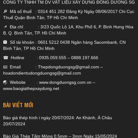
CÔNG TY TNHH TM DV VẬT LIỆU XÂY DỰNG ĐÔNG DƯƠNG SG
🔎 Mã số thuế : 0314 451 282 Đăng Ký Ngày 08/06/2017 Chi Cục
Thuế Quận Bình Tân, TP Hồ Chí Minh
📌 Địa chỉ : 3/23 Quốc Lộ 1A, Khu Phố 6, P. Bình Hưng Hòa
B, Q. Bình Tân, TP. Hồ Chí Minh
🏣 Số tài khoản : 0601 5212 0438 Ngân hàng Sacombank, CN
Bình Tân, TP Hồ Chí Minh
☎ Hotline :
0935.059.555
–
0888.197.666
📧 Email :
Thepdongduongsg@gmail.com
–
hoadondientudongduongsg@gmail.com
🌏 Website :
www.dongduongsg.com.vn
–
www.baogiathepxaydung.net
BÀI VIẾT MỚI
Báo giá thép hình i ngày 20/07/2024: An Khánh, Á Châu
20/07/2024
Báo Giá Thép Tấm Mỏng 0.5mm – 3mm Ngày 15/05/2024